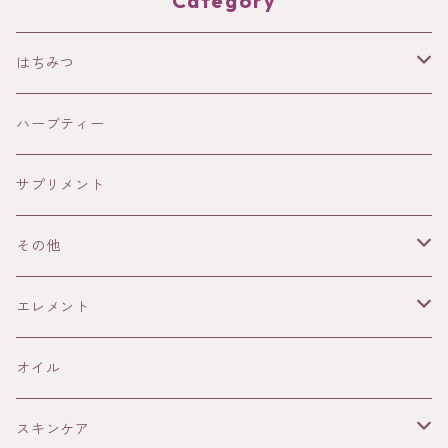
Category
はちみつ
HOLISTETIQUE
ハーブティー
HONEY IN THE GARDEN
サプリメント
ANAYA
その他
13Honey
書籍
エレメント
ELIXIR
雑貨
火
オイル
THE AUTHENTIC HONEY
メープルシロップ
土
スキンケア