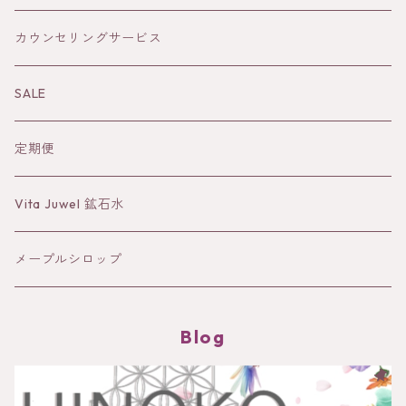
風
オイル
カウンセリングサービス
水
Sun&Earth 日焼けどめ
SALE
蒸留水
定期便
バーム
Vita Juwel 鉱石水
クレイ
メープルシロップ
Blog