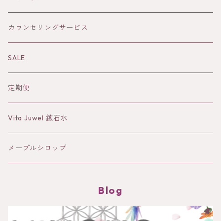
風
オイル
カウンセリングサービス
水
Sun&Earth 日焼けどめ
SALE
蒸留水
定期便
バーム
Vita Juwel 鉱石水
クレイ
メープルシロップ
Blog