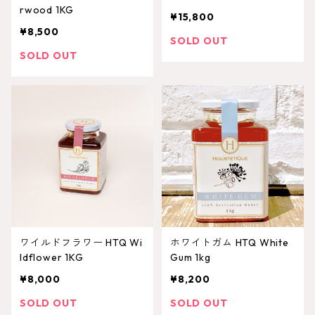
rwood 1KG
¥15,800
¥8,500
SOLD OUT
SOLD OUT
ワイルドフラワー HTQ Wi
ホワイトガム HTQ White
ldflower 1KG
Gum 1kg
¥8,000
¥8,200
SOLD OUT
SOLD OUT