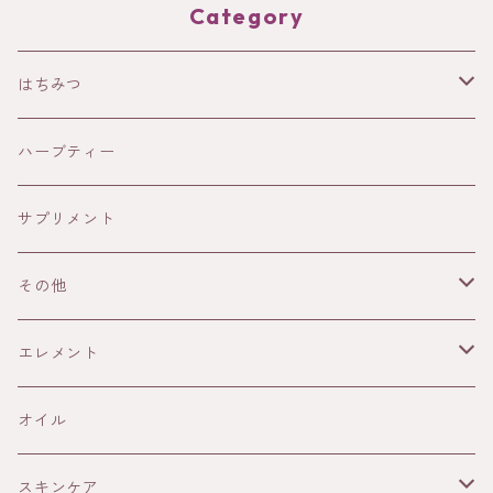
Category
はちみつ
HOLISTETIQUE
ハーブティー
HONEY IN THE GARDEN
サプリメント
ANAYA
その他
13Honey
書籍
エレメント
ELIXIR
雑貨
火
オイル
THE AUTHENTIC HONEY
メープルシロップ
土
スキンケア