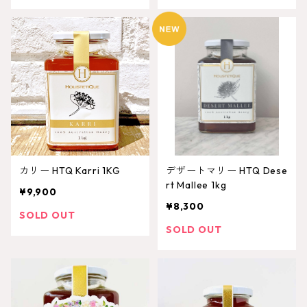
カリー HTQ Karri 1KG
デザートマリー HTQ Dese
rt Mallee 1kg
¥9,900
¥8,300
SOLD OUT
SOLD OUT