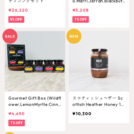
ディンングセット
o.Marri.Jarrah.Blackbut
t) 75g×4
¥26,220
¥5,208
5%OFF
7%OFF
Gourmet Gift Box (Wildfl
スコティッシュヘザー Sc
ower.LemonMyrtle.Cinna
ottish Heather Honey 1K
monn.VanillaBean) 75g×
g
¥4,650
¥10,300
4
7%OFF