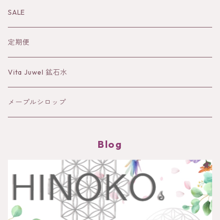
水
Sun&Earth 日焼けどめ
SALE
蒸留水
定期便
バーム
Vita Juwel 鉱石水
クレイ
メープルシロップ
Blog