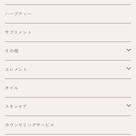
HOLISTETIQUE
ハーブティー
HONEY IN THE GARDEN
サプリメント
ANAYA
その他
13Honey
書籍
エレメント
ELIXIR
雑貨
火
オイル
THE AUTHENTIC HONEY
メープルシロップ
土
スキンケア
風
オイル
カウンセリングサービス