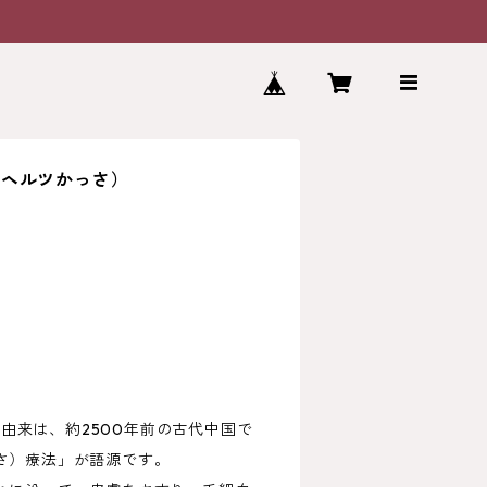
ラヘルツかっさ）
タ
サの由来は、約2500年前の古代中国で
さ）療法」が語源です。