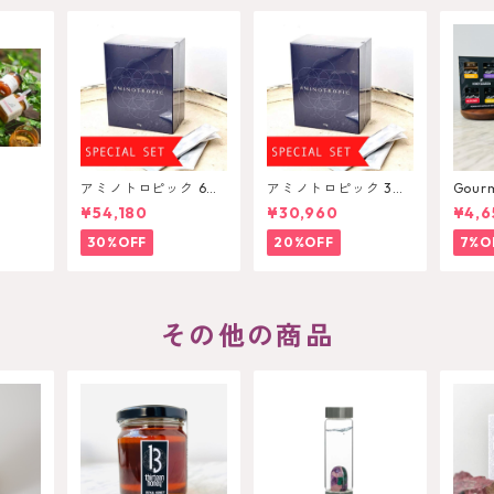
アミノトロピック 6箱
アミノトロピック 3箱
Gourm
セット AminoTropic
セット AminoTropic
(Wild
¥54,180
¥30,960
¥4,6
yrtle
illaB
30%OFF
20%OFF
7%O
その他の商品