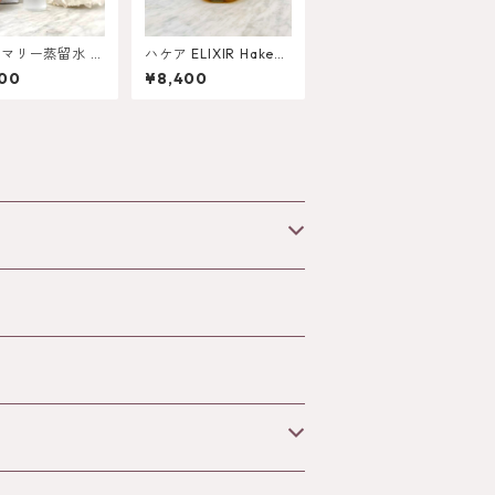
マリー蒸留水 R
ハケア ELIXIR Hakea
IR
1kg
00
¥8,400