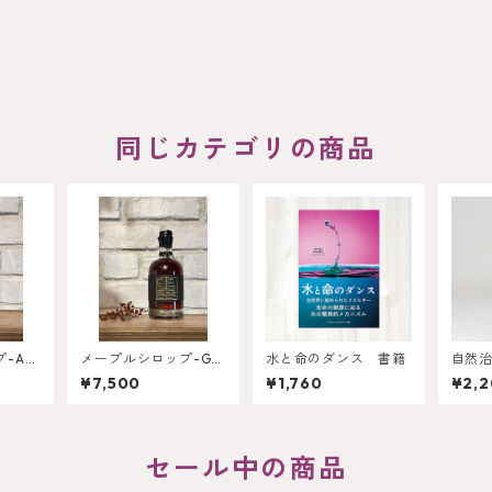
同じカテゴリの商品
-Am
メープルシロップ-Gol
水と命のダンス 書籍
自然
den-
ら 
¥7,500
¥1,760
¥2,
セール中の商品