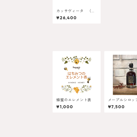
カッサヴィータ （テ
ラヘルツかっさ）
¥26,400
蜂蜜のエレメント表
メープルシロップ
ber-
¥1,000
¥7,500