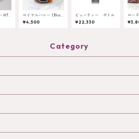
 HTQ
ロイヤルハニー 13hon
ビューティー ボトル
ローズ
0g
ey 250g
EVEN
¥4,500
¥22,330
¥3,8
Category