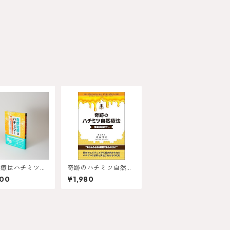
治癒はハチミツか
奇跡のハチミツ自然療
書籍
法 書籍
200
¥1,980