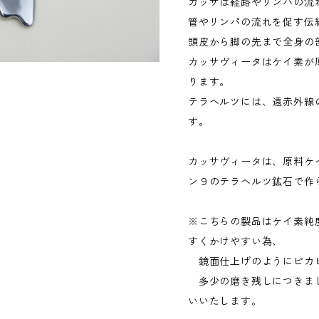
カッサは経路やリンパの流
管やリンパの流れを促す伝
頭皮から脚の先まで全身の
カッサヴィータはケイ素が
ります。
テラヘルツには、遠赤外線
す。
カッサヴィータは、原料ケイ素含
ン９のテラヘルツ鉱石で作
※こちらの製品はケイ素純度9
すくかけやすい為、
鏡面仕上げのようにピカ
多少の磨き残しにつきま
いいたします。