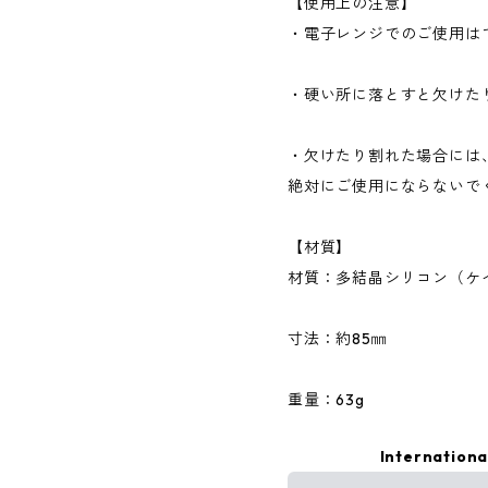
【使用上の注意】
・電子レンジでのご使用は
・硬い所に落とすと欠けた
・欠けたり割れた場合には
絶対にご使用にならないで
【材質】
材質：多結晶シリコン（ケイ
寸法：約85㎜
重量：63g
Internationa