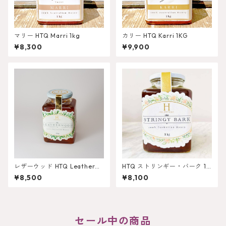
マリー HTQ Marri 1kg
カリー HTQ Karri 1KG
¥8,300
¥9,900
レザーウッド HTQ Leatherwo
HTQ ストリンギー・バーク 1k
od 1KG
g
¥8,500
¥8,100
セール中の商品