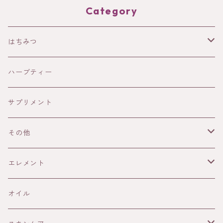
Category
はちみつ
HOLISTETIQUE
ハーブティー
HONEY IN THE GARDEN
サプリメント
ANAYA
その他
13Honey
書籍
エレメント
ELIXIR
雑貨
火
オイル