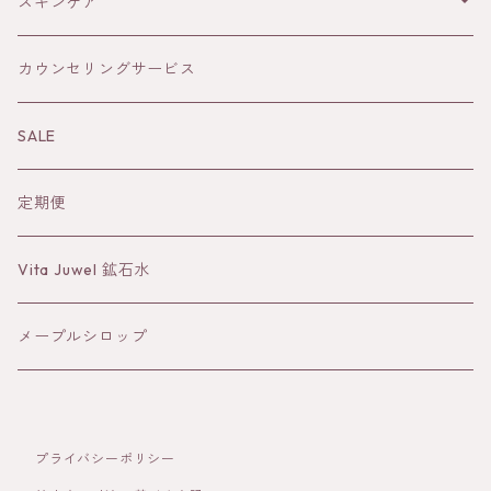
THE AUTHENTIC HONEY
メープルシロップ
土
スキンケア
風
オイル
カウンセリングサービス
水
Sun&Earth 日焼けどめ
SALE
蒸留水
定期便
バーム
Vita Juwel 鉱石水
クレイ
メープルシロップ
プライバシーポリシー