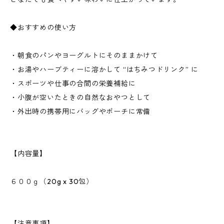
◆おすすめの使い方
・朝食のパンやヨーグルトにそのままかけて
・お湯やハーブティーに溶かして “はちみつドリンク” に
・スポーツや仕事の合間の栄養補給に
・小腹が空いたときの自然なおやつとして
・外出時の携帯用にバッグやポーチに常備
【内容量】
６００ｇ（20g x 30包）
【注意事項】