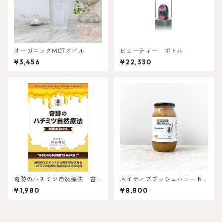
オーガニックMCTオイル
ビューティー ボトル
¥3,456
¥22,330
奇跡のハチミツ自然療法 書
ネイティブブッシュハニー NZ
籍
Native Bush Honey 1kg
¥1,980
¥8,800