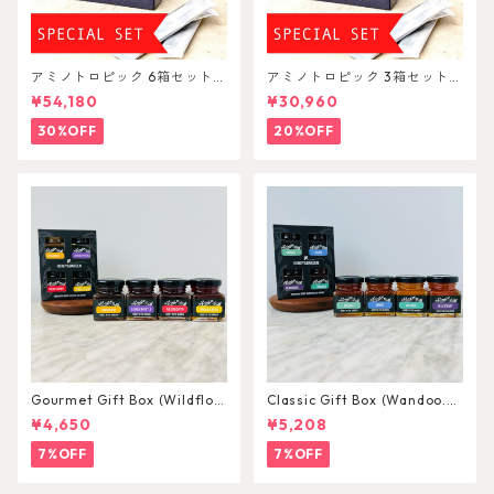
アミノトロピック 6箱セット A
アミノトロピック 3箱セット A
minoTropic
minoTropic
¥54,180
¥30,960
30%OFF
20%OFF
Gourmet Gift Box (Wildflow
Classic Gift Box (Wandoo.M
er.LemonMyrtle.Cinnamonn.
arri.Jarrah.Blackbutt) 75g×
¥4,650
¥5,208
VanillaBean) 75g×4
4
7%OFF
7%OFF