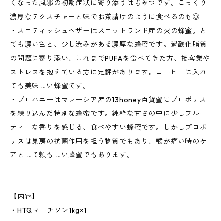
くなった風邪の初期症状に寄り添うはちみつです。こっくり
濃厚なテクスチャーと味でお茶請けのように食べるのも◎
・スコティッシュヘザーはスコットランド産の火の蜂蜜。と
ても濃い色と、少し渋みがある濃厚な蜂蜜です。過酸化脂質
の問題に寄り添い、これまでPUFAを食べてきた方、接客業や
ストレスを抱えている方に定評があります。コーヒーに入れ
ても美味しい蜂蜜です。
・プロハニーはマレーシア産の13honey百貨蜜にプロポリス
を練り込んだ特別な蜂蜜です。純粋な甘さの中に少しフルー
ティーな香りを感じる、食べやすい蜂蜜です。しかしプロポ
リスは巣房の抗菌作用を担う物質でもあり、喉が痛い時のケ
アとして頼もしい蜂蜜でもあります。
【内容】
・HTQマーチソン1kg×1