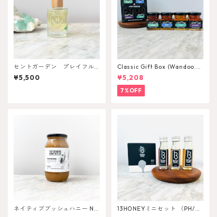
セントガーデン プレイフル
Classic Gift Box (Wandoo.M
ハート（スキンオイル）
arri.Jarrah.Blackbutt) 75g×
¥5,500
¥5,208
4
7%OFF
ネイティブブッシュハニー NZ
13HONEYミニセット （PH/R
Native Bush Honey 1kg
H/AV）