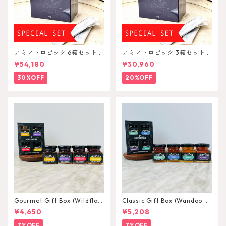
アミノトロピック 6箱セット A
アミノトロピック 3箱セット A
minoTropic
minoTropic
¥54,180
¥30,960
30%OFF
20%OFF
Gourmet Gift Box (Wildflow
Classic Gift Box (Wandoo.M
er.LemonMyrtle.Cinnamonn.
arri.Jarrah.Blackbutt) 75g×
¥4,650
¥5,208
VanillaBean) 75g×4
4
7%OFF
7%OFF