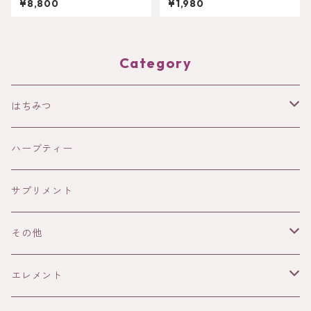
¥8,800
¥1,980
Category
はちみつ
HOLISTETIQUE
ハーブティー
HONEY IN THE GARDEN
サプリメント
ANAYA
その他
13Honey
書籍
エレメント