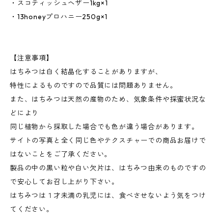
・スコティッシュヘザー1kg×1
・13honeyプロハニー250g×1
【注意事項】
はちみつは白く結晶化することがありますが、
特性によるものですので品質には問題ありません。
また、はちみつは天然の産物のため、気象条件や採蜜状況な
どにより
同じ植物から採取した場合でも色が違う場合があります。
サイトの写真と全く同じ色やテクスチャーでの商品お届けで
はないことをご了承ください。
製品の中の黒い粒や白い欠片は、はちみつ由来のものですの
で安心してお召し上がり下さい。
はちみつは１才未満の乳児には、食べさせないよう気をつけ
てください。