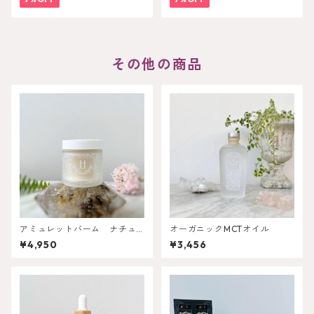
その他の商品
アミュレットバーム ナチュ
オーガニックMCTオイル
ラル 56g
¥4,950
¥3,456