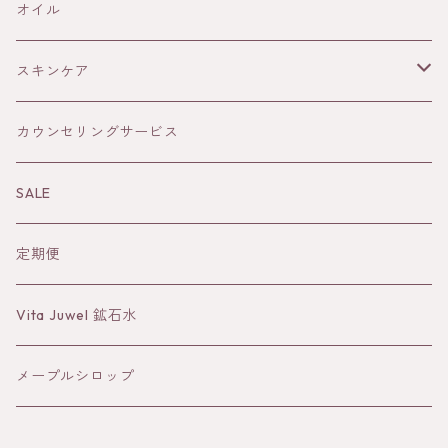
ELIXIR
雑貨
火
オイル
THE AUTHENTIC HONEY
メープルシロップ
土
スキンケア
風
オイル
カウンセリングサービス
水
Sun&Earth 日焼けどめ
SALE
蒸留水
定期便
バーム
Vita Juwel 鉱石水
クレイ
メープルシロップ