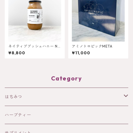
ネイティブブッシュハニー NZ
アミノトロピックMETA
Native Bush Honey 1kg
¥8,800
¥11,000
Category
はちみつ
HOLISTETIQUE
ハーブティー
HONEY IN THE GARDEN