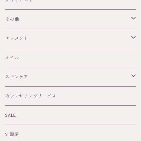
サプリメント
ANAYA
その他
13Honey
書籍
エレメント
ELIXIR
雑貨
火
オイル
THE AUTHENTIC HONEY
メープルシロップ
土
スキンケア
風
オイル
カウンセリングサービス
水
Sun&Earth 日焼けどめ
SALE
蒸留水
定期便