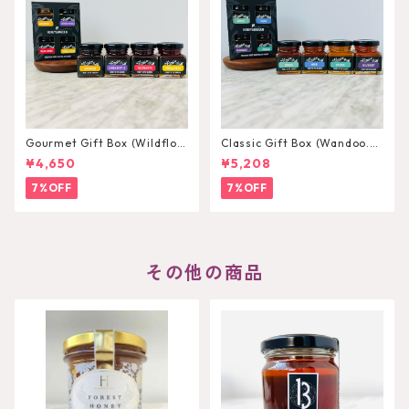
Gourmet Gift Box (Wildflow
Classic Gift Box (Wandoo.M
er.LemonMyrtle.Cinnamonn.
arri.Jarrah.Blackbutt) 75g×
¥4,650
¥5,208
VanillaBean) 75g×4
4
7%OFF
7%OFF
その他の商品