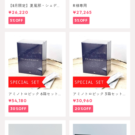
【8月限定】夏風邪・シェディ
R様専用
ンングセット
¥26,220
¥27,265
5%OFF
5%OFF
アミノトロピック 6箱セット A
アミノトロピック 3箱セット A
minoTropic
minoTropic
¥54,180
¥30,960
30%OFF
20%OFF