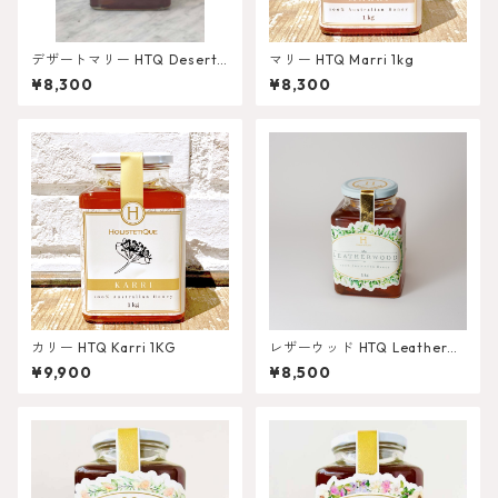
デザートマリー HTQ Desert
マリー HTQ Marri 1kg
Mallee 1kg
¥8,300
¥8,300
カリー HTQ Karri 1KG
レザーウッド HTQ Leatherwo
od 1KG
¥9,900
¥8,500