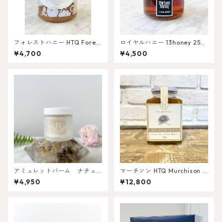
フォレストハニー HTQ Fores
ロイヤルハニー 13honey 250
t Honey 450g
g
¥4,700
¥4,500
アミュレットバーム ナチュ
マーチソン HTQ Murchison 1
ラル 56g
KG
¥4,950
¥12,800