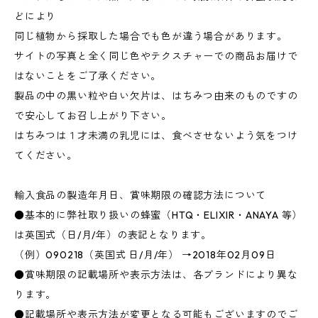
どにより
同じ植物から採取した場合でも色が違う場合があります。
サイトの写真と全く同じ色やテクスチャーでの商品お届けで
はないことをご了承ください。
製品の中の黒い粒や白い欠片は、はちみつ由来のものですの
で安心してお召し上がり下さい。
はちみつは１才未満の乳児には、食べさせないよう気をつけ
てください。
輸入食品の製造年月日、賞味期限の確認方法について
●基本的に弊社取り扱いの蜂蜜（HTQ・ELIXIR・ANAYA 等）
は英国式（日/月/年）の表記となります。
（例）090218（英国式 日/月/年） →2018年02月09日
●賞味期限の記載場所や表示方法は、各ブランドにより異な
ります。
●記載場所や表示方法が変更となる可能もございますのでご