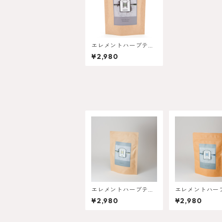
エレメントハーブティ
ー Earth (土) 3g 15包
¥2,980
入り
エレメントハーブティ
エレメントハー
ー - Fire 火 -
ー - Water 水 -
¥2,980
¥2,980