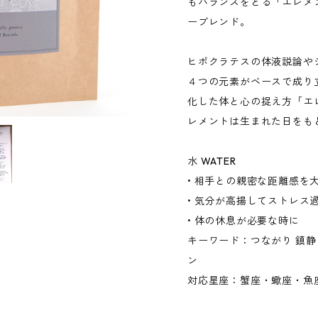
もバランスをとる「エレメ
ーブレンド。
ヒポクラテスの体液説論や
４つの元素がベースで成り
化した体と心の捉え方「エ
レメントは生まれた日をも
水 WATER
• 相手との親密な距離感を
• 気分が高揚してストレス
• 体の休息が必要な時に
キーワード：つながり 鎮静
ン
対応星座：蟹座・蠍座・魚