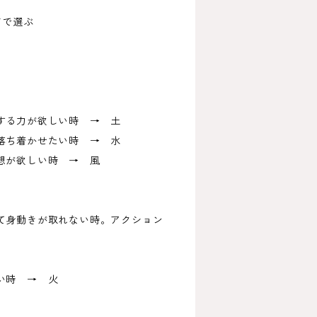
ドで選ぶ
する力が欲しい時 → 土
落ち着かせたい時 → 水
発想が欲しい時 → 風
て身動きが取れない時。アクション
い時 → 火