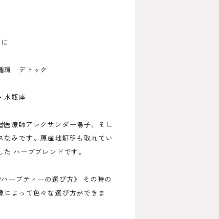
めに
循環 デトック
ス
・水瓶座
替医療師アレクサンダー陽子、そし
スなみです。原産地証明も取れてい
した ハーブブレンドです。
®ハーブティーの選び方》 その時の
像によって色々な選び方ができま