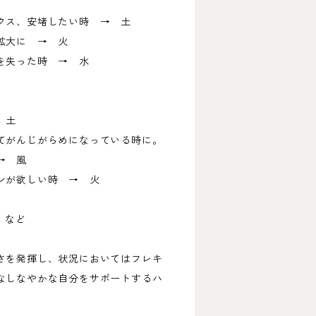
クス、安堵したい時 → 土
拡大に → 火
を失った時 → 水
 土
てがんじがらめになっている時に。
→ 風
ンが欲しい時 → 火
 など
さを発揮し、状況においてはフレキ
なしなやかな自分をサポートするハ