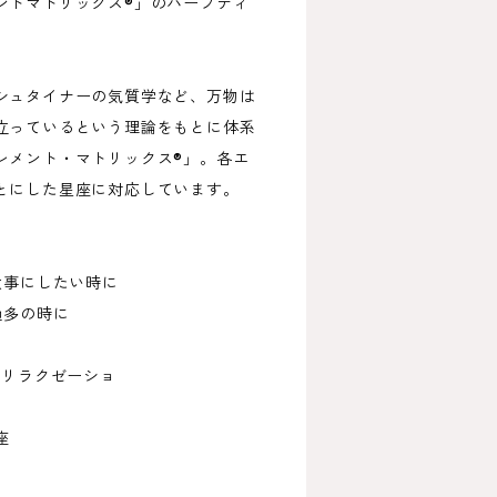
ントマトリックス®」のハーブティ
シュタイナーの気質学など、万物は
立っているという理論をもとに体系
レメント・マトリックス®」。各エ
とにした星座に対応しています。
大事にしたい時に
過多の時に
 リラクゼーショ
座