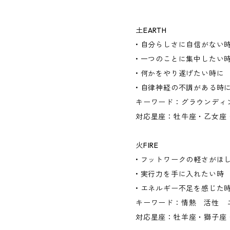
土EARTH
• 自分らしさに自信がない
• 一つのことに集中したい
• 何かをやり遂げたい時に
• 自律神経の不調がある時
キーワード：グラウンディ
対応星座：牡牛座・乙女座
火FIRE
• フットワークの軽さがほ
• 実行力を手に入れたい時
• エネルギー不足を感じた
キーワード：情熱 活性 
対応星座：牡羊座・獅子座