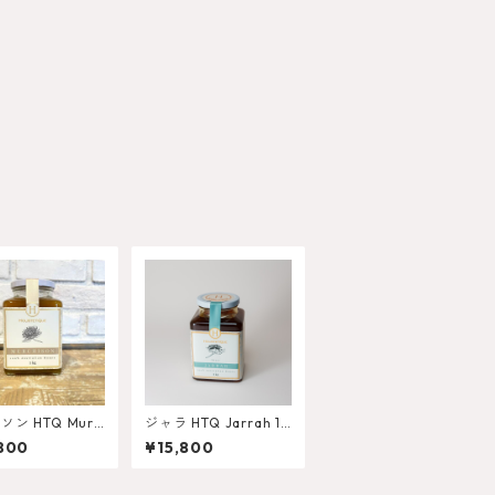
ン HTQ Murc
ジャラ HTQ Jarrah 1K
 1KG
G
800
¥15,800