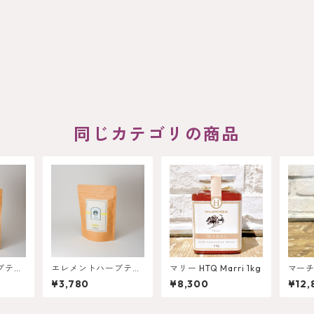
同じカテゴリの商品
ブティ
エレメントハーブティ
マリー HTQ Marri 1kg
マーチソ
ー L'infini
hison
¥3,780
¥8,300
¥12,