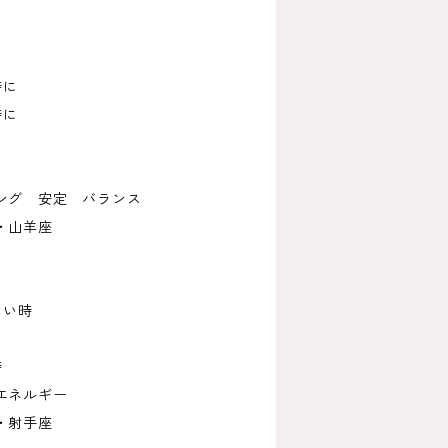
時に
時に
に
ング 安定 バランス
・山羊座
しい時
時
エネルギー
・射手座