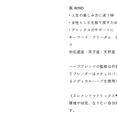
風 WIND
• 人生の楽しみ方に迷う時
• 女性らしさを取り戻すた
• デトックスのサポートに
キーワード：フリーダム 
対応星座：双子座・天秤座
ハーブブレンドの監修は代
てブレンダーはナチュロパ
るメディカルハーブを使用
《エレメントマトリックス
環境や状況、なりたい自分
す。