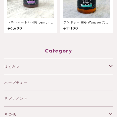
レモンマートル HIG Lemon M
ワンドゥー HIG Wandoo 750
yrtle 750g
g
¥6,600
¥11,100
Category
はちみつ
HOLISTETIQUE
ハーブティー
HONEY IN THE GARDEN
サプリメント
ANAYA
その他