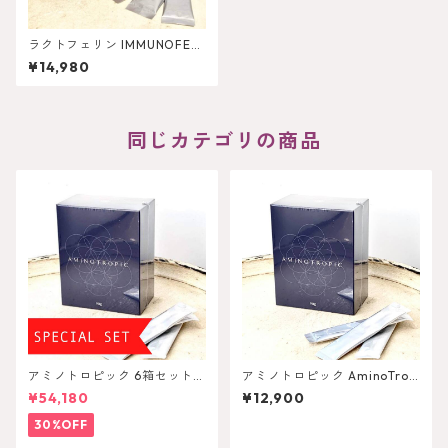
ラクトフェリン IMMUNOFER
RIN
¥14,980
同じカテゴリの商品
アミノトロピック 6箱セット A
アミノトロピック AminoTrop
minoTropic
ic
¥54,180
¥12,900
30%OFF