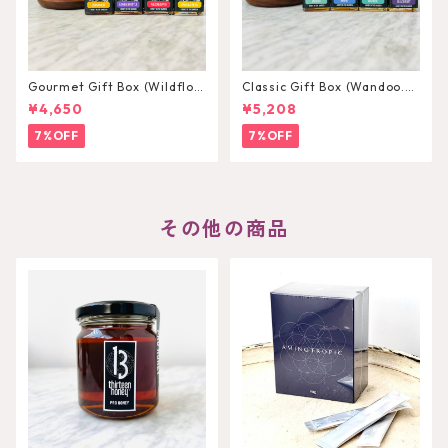
Gourmet Gift Box (Wildflow
Classic Gift Box (Wandoo.M
er.LemonMyrtle.Cinnamonn.
arri.Jarrah.Blackbutt) 75g×
¥4,650
¥5,208
VanillaBean) 75g×4
4
7%OFF
7%OFF
その他の商品