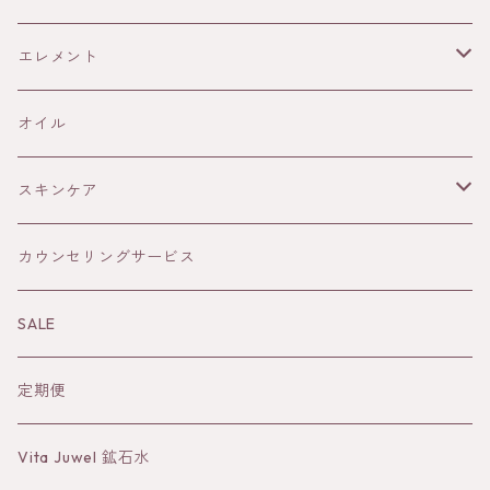
13Honey
書籍
エレメント
ELIXIR
雑貨
火
オイル
THE AUTHENTIC HONEY
メープルシロップ
土
スキンケア
風
オイル
カウンセリングサービス
水
Sun&Earth 日焼けどめ
SALE
蒸留水
定期便
バーム
Vita Juwel 鉱石水