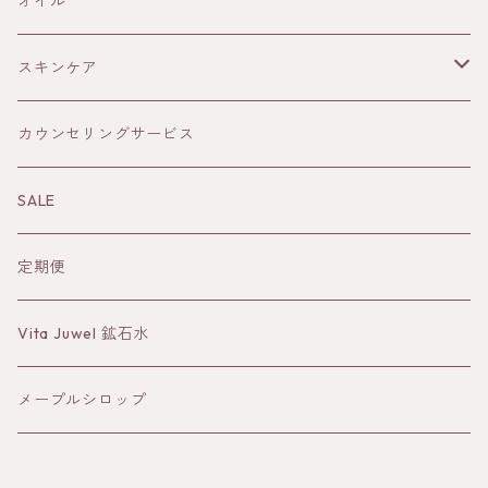
ELIXIR
雑貨
火
オイル
THE AUTHENTIC HONEY
メープルシロップ
土
スキンケア
風
オイル
カウンセリングサービス
水
Sun&Earth 日焼けどめ
SALE
蒸留水
定期便
バーム
Vita Juwel 鉱石水
クレイ
メープルシロップ