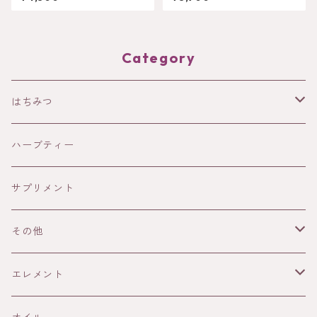
Category
はちみつ
HOLISTETIQUE
ハーブティー
HONEY IN THE GARDEN
サプリメント
ANAYA
その他
13Honey
書籍
エレメント