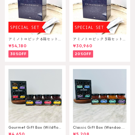
アミノトロピック 6箱セット A
アミノトロピック 3箱セット A
minoTropic
minoTropic
¥54,180
¥30,960
30%OFF
20%OFF
Gourmet Gift Box (Wildflow
Classic Gift Box (Wandoo.M
er.LemonMyrtle.Cinnamonn.
arri.Jarrah.Blackbutt) 75g×
¥4,650
¥5,208