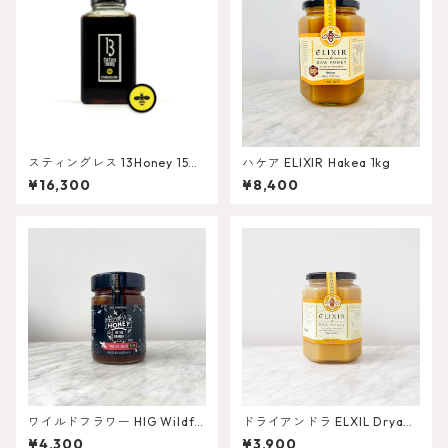
スティングレス 13Honey 150
ハケア ELIXIR Hakea 1kg
0g
¥16,300
¥8,400
ワイルドフラワー HIG Wildflo
ドライアンドラ ELXIL Dryand
wer 450g
ra 380g
¥4,300
¥3,900