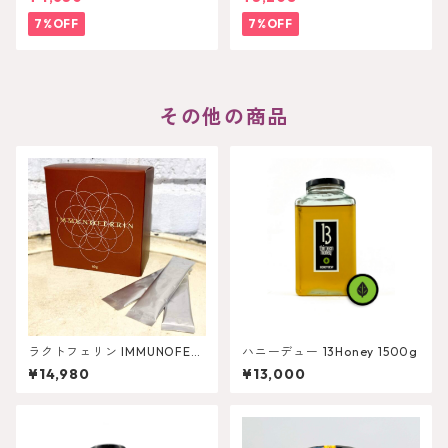
VanillaBean) 75g×4
4
7%OFF
7%OFF
その他の商品
ラクトフェリン IMMUNOFER
ハニーデュー 13Honey 1500g
RIN
¥14,980
¥13,000