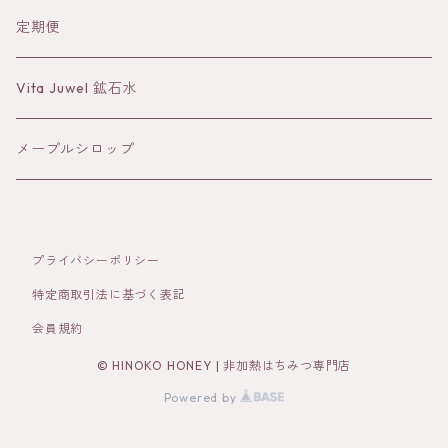
蒸留水
定期便
バーム
Vita Juwel 鉱石水
クレイ
メープルシロップ
プライバシーポリシー
特定商取引法に基づく表記
会員規約
© HINOKO HONEY | 非加熱はちみつ専門店
Powered by