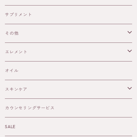
HONEY IN THE GARDEN
サプリメント
ANAYA
その他
13Honey
書籍
エレメント
ELIXIR
雑貨
火
オイル
THE AUTHENTIC HONEY
メープルシロップ
土
スキンケア
風
オイル
カウンセリングサービス
水
Sun&Earth 日焼けどめ
SALE