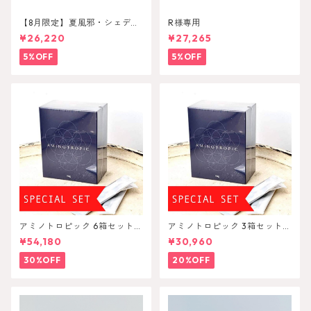
【8月限定】夏風邪・シェディ
R様専用
ンングセット
¥26,220
¥27,265
5%OFF
5%OFF
アミノトロピック 6箱セット A
アミノトロピック 3箱セット A
minoTropic
minoTropic
¥54,180
¥30,960
30%OFF
20%OFF