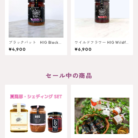
ブラックバット HIG Blackbu
ワイルドフラワー HIG Wildflo
tt 450g
wer 750g
¥4,900
¥6,900
セール中の商品