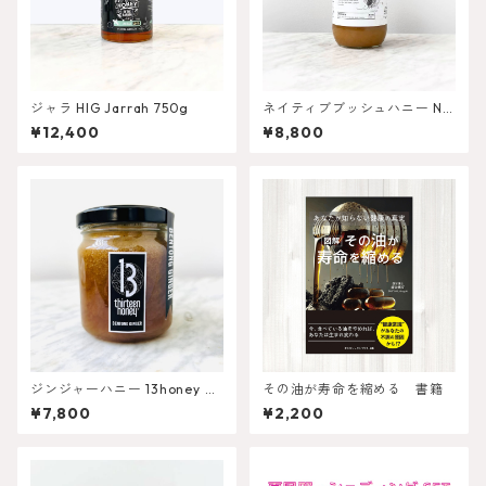
ジャラ HIG Jarrah 750g
ネイティブブッシュハニー NZ
Native Bush Honey 1kg
¥12,400
¥8,800
ジンジャーハニー 13honey 25
その油が寿命を縮める 書籍
0g
¥7,800
¥2,200