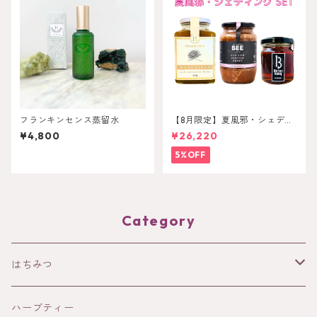
フランキンセンス蒸留水
【8月限定】夏風邪・シェディ
ンングセット
¥4,800
¥26,220
5%OFF
Category
はちみつ
HOLISTETIQUE
ハーブティー