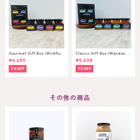
Gourmet Gift Box (Wildflow
Classic Gift Box (Wandoo.M
er.LemonMyrtle.Cinnamonn.
arri.Jarrah.Blackbutt) 75g×
¥4,650
¥5,208
VanillaBean) 75g×4
4
7%OFF
7%OFF
その他の商品