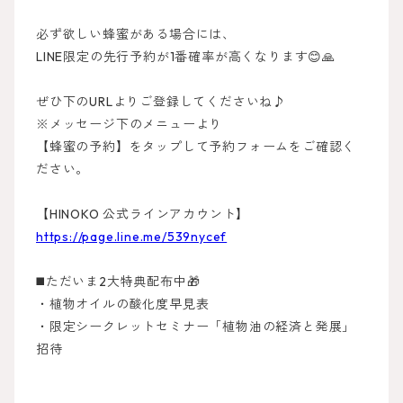
必ず欲しい蜂蜜がある場合には、
LINE限定の先行予約が1番確率が高くなります😊🙏
ぜひ下のURLよりご登録してくださいね♪
※メッセージ下のメニューより
【蜂蜜の予約】をタップして予約フォームをご確認く
ださい。
【HINOKO 公式ラインアカウント】
https://page.line.me/539nycef
◼️ただいま2大特典配布中🎁
・植物オイルの酸化度早見表
・限定シークレットセミナー「植物油の経済と発展」
招待